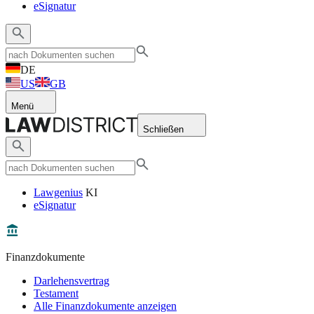
eSignatur
DE
US
GB
Menü
Schließen
Lawgenius
KI
eSignatur
Finanzdokumente
Darlehensvertrag
Testament
Alle Finanzdokumente anzeigen