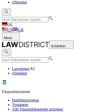
eSignatur
DE
US
GB
Menü
Schließen
Lawgenius
KI
eSignatur
Finanzdokumente
Darlehensvertrag
Testament
Alle Finanzdokumente anzeigen