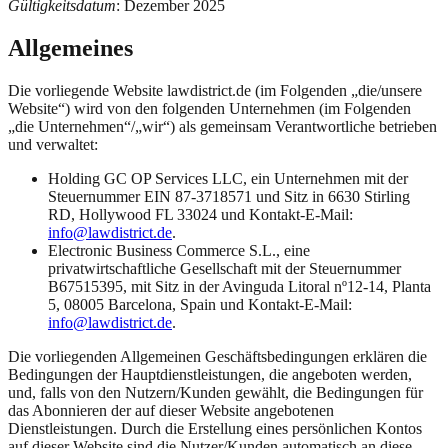
Gültigkeitsdatum
: Dezember 2025
Allgemeines
Die vorliegende Website lawdistrict.de (im Folgenden „die/unsere
Website“) wird von den folgenden Unternehmen (im Folgenden
„die Unternehmen“/„wir“) als gemeinsam Verantwortliche betrieben
und verwaltet:
Holding GC OP Services LLC, ein Unternehmen mit der
Steuernummer EIN 87-3718571 und Sitz in 6630 Stirling
RD, Hollywood FL 33024 und Kontakt-E-Mail:
info@lawdistrict.de
.
Electronic Business Commerce S.L., eine
privatwirtschaftliche Gesellschaft mit der Steuernummer
B67515395, mit Sitz in der Avinguda Litoral nº12-14, Planta
5, 08005 Barcelona, Spain und Kontakt-E-Mail:
info@lawdistrict.de
.
Die vorliegenden Allgemeinen Geschäftsbedingungen erklären die
Bedingungen der Hauptdienstleistungen, die angeboten werden,
und, falls von den Nutzern/Kunden gewählt, die Bedingungen für
das Abonnieren der auf dieser Website angebotenen
Dienstleistungen. Durch die Erstellung eines persönlichen Kontos
auf dieser Website sind die Nutzer/Kunden automatisch an diese